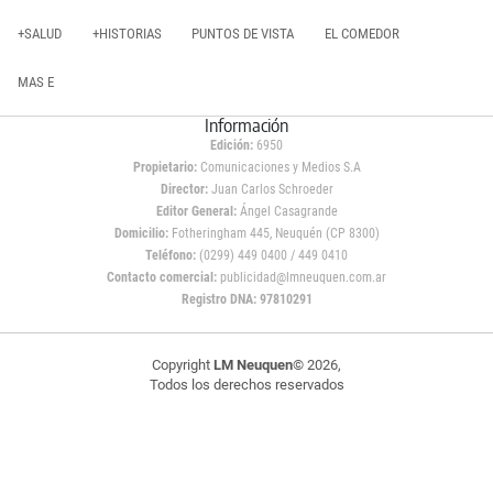
+SALUD
+HISTORIAS
PUNTOS DE VISTA
EL COMEDOR
MAS E
Información
Edición:
6950
Propietario:
Comunicaciones y Medios S.A
Director:
Juan Carlos Schroeder
Editor General:
Ángel Casagrande
Domicilio:
Fotheringham 445, Neuquén (CP 8300)
Teléfono:
(0299) 449 0400 / 449 0410
Contacto comercial:
publicidad@lmneuquen.com.ar
Registro DNA: 97810291
Copyright
LM Neuquen
© 2026,
Todos los derechos reservados