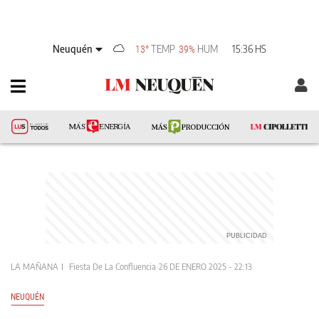
Neuquén
TEMP
HUM
15:36 HS
13°
39%
LA MAÑANA
Fiesta De La Confluencia
26 DE ENERO 2025 - 22:13
NEUQUÉN