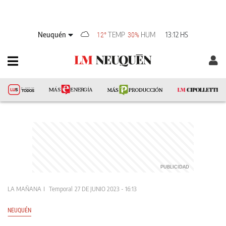
Neuquén
TEMP
HUM
13:12 HS
12°
30%
LA MAÑANA
Temporal
27 DE JUNIO 2023 - 16:13
NEUQUÉN