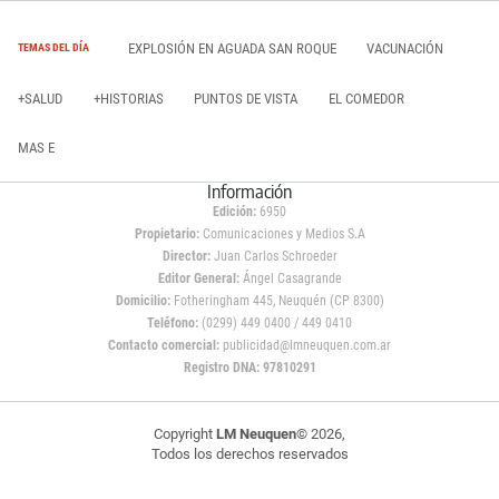
EXPLOSIÓN EN AGUADA SAN ROQUE
VACUNACIÓN
TEMAS DEL DÍA
+SALUD
+HISTORIAS
PUNTOS DE VISTA
EL COMEDOR
MAS E
Información
Edición:
6950
Propietario:
Comunicaciones y Medios S.A
Director:
Juan Carlos Schroeder
Editor General:
Ángel Casagrande
Domicilio:
Fotheringham 445, Neuquén (CP 8300)
Teléfono:
(0299) 449 0400 / 449 0410
Contacto comercial:
publicidad@lmneuquen.com.ar
Registro DNA: 97810291
Copyright
LM Neuquen
© 2026,
Todos los derechos reservados