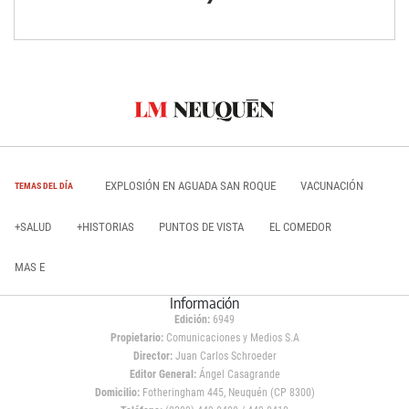
EXPLOSIÓN EN AGUADA SAN ROQUE
VACUNACIÓN
TEMAS DEL DÍA
+SALUD
+HISTORIAS
PUNTOS DE VISTA
EL COMEDOR
MAS E
Información
Edición:
6949
Propietario:
Comunicaciones y Medios S.A
Director:
Juan Carlos Schroeder
Editor General:
Ángel Casagrande
Domicilio:
Fotheringham 445, Neuquén (CP 8300)