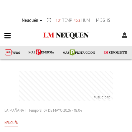
Neuquén
TEMP
HUM
14:36 HS
10°
46%
LA MAÑANA
Temporal
07 DE MAYO 2026 - 18:04
NEUQUÉN