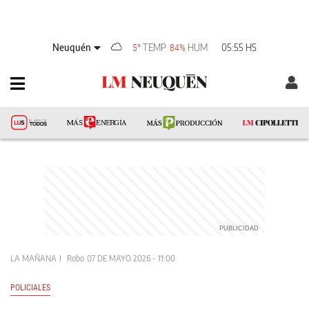
Neuquén
TEMP
HUM
05:55 HS
5°
84%
LA MAÑANA
Robo
07 DE MAYO 2026 - 11:00
POLICIALES