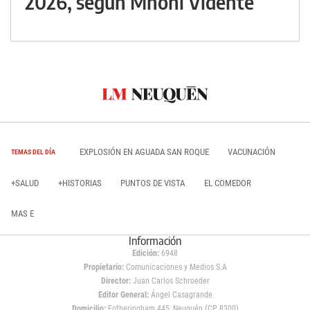
2026, según Mhoni Vidente
EXPLOSIÓN EN AGUADA SAN ROQUE
VACUNACIÓN
TEMAS DEL DÍA
+SALUD
+HISTORIAS
PUNTOS DE VISTA
EL COMEDOR
MAS E
Información
Edición:
6948
Propietario:
Comunicaciones y Medios S.A
Director:
Juan Carlos Schroeder
Editor General:
Ángel Casagrande
Domicilio:
Fotheringham 445, Neuquén (CP 8300)