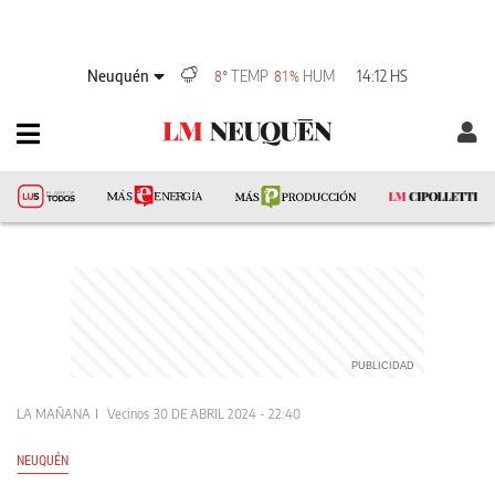
Neuquén
TEMP
HUM
14:12 HS
8°
81%
LA MAÑANA
Vecinos
30 DE ABRIL 2024 - 22:40
NEUQUÉN