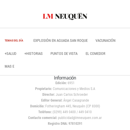
EXPLOSIÓN EN AGUADA SAN ROQUE
VACUNACIÓN
TEMAS DEL DÍA
+SALUD
+HISTORIAS
PUNTOS DE VISTA
EL COMEDOR
MAS E
Información
Edición:
6951
Propietario:
Comunicaciones y Medios S.A
Director:
Juan Carlos Schroeder
Editor General:
Ángel Casagrande
Domicilio:
Fotheringham 445, Neuquén (CP 8300)
Teléfono:
(0299) 449 0400 / 449 0410
Contacto comercial:
publicidad@lmneuquen.com.ar
Registro DNA: 97810291