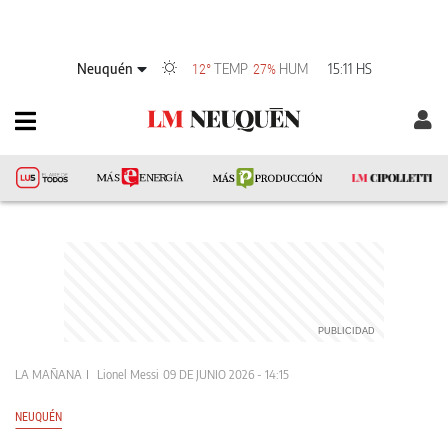
Neuquén
TEMP
HUM
15:11 HS
12°
27%
LA MAÑANA
Lionel Messi
09 DE JUNIO 2026 - 14:15
NEUQUÉN