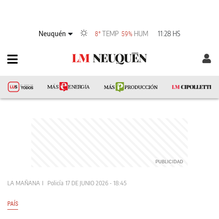
Neuquén
TEMP
HUM
11:28 HS
8°
59%
LA MAÑANA
Policía
17 DE JUNIO 2026 - 18:45
PAÍS