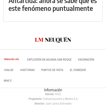
Antártida: ahora se sabe qué es
este fenómeno puntualmente
EXPLOSIÓN EN AGUADA SAN ROQUE
VACUNACIÓN
TEMAS DEL DÍA
+SALUD
+HISTORIAS
PUNTOS DE VISTA
EL COMEDOR
MAS E
Información
Edición:
6952
Propietario:
Comunicaciones y Medios S.A
Director:
Juan Carlos Schroeder