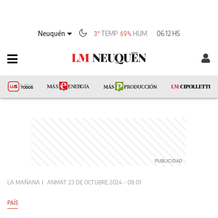
Neuquén
TEMP
HUM
06:12 HS
3°
69%
LA MAÑANA
ANMAT
23 DE OCTUBRE 2024 - 08:01
PAÍS