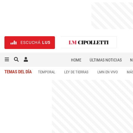
ESCUCHÁ
LU5
HOME
ÚLTIMAS NOTICIAS
N
NECROLÓGICAS
DEPORTES
TEMAS DEL DÍA
TEMPORAL
LEY DE TIERRAS
LMN EN VIVO
MÁS