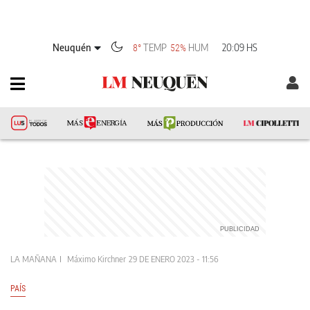
Neuquén
TEMP
HUM
20:09 HS
8°
52%
LA MAÑANA
Máximo Kirchner
29 DE ENERO 2023 - 11:56
PAÍS