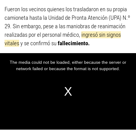
Fueron los vecinos quienes los trasladaron en su propia
camioneta hasta la Unidad de Pronta Atención (UPA) N.º
29. Sin embargo, pese a las maniobras de reanimación
realizadas por el personal médico,
ingresó sin signos
vitales
y se confirmó su
fallecimiento.