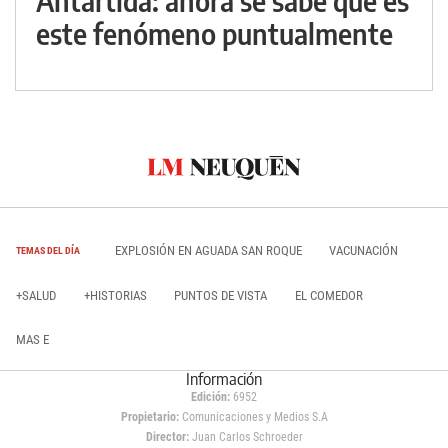
Antártida: ahora se sabe qué es
este fenómeno puntualmente
EXPLOSIÓN EN AGUADA SAN ROQUE
VACUNACIÓN
TEMAS DEL DÍA
+SALUD
+HISTORIAS
PUNTOS DE VISTA
EL COMEDOR
MAS E
Información
Edición:
6952
Propietario:
Comunicaciones y Medios S.A
Director:
Juan Carlos Schroeder