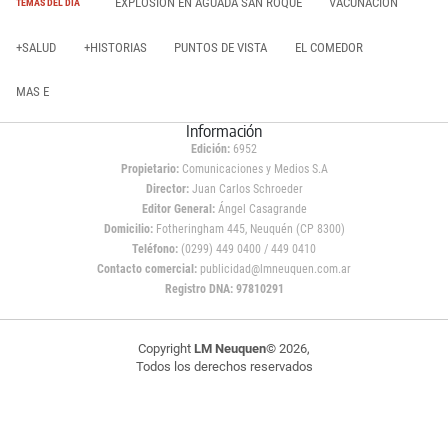
EXPLOSIÓN EN AGUADA SAN ROQUE
VACUNACIÓN
TEMAS DEL DÍA
+SALUD
+HISTORIAS
PUNTOS DE VISTA
EL COMEDOR
MAS E
Información
Edición:
6952
Propietario:
Comunicaciones y Medios S.A
Director:
Juan Carlos Schroeder
Editor General:
Ángel Casagrande
Domicilio:
Fotheringham 445, Neuquén (CP 8300)
Teléfono:
(0299) 449 0400 / 449 0410
Contacto comercial:
publicidad@lmneuquen.com.ar
Registro DNA: 97810291
Copyright
LM Neuquen
© 2026,
Todos los derechos reservados