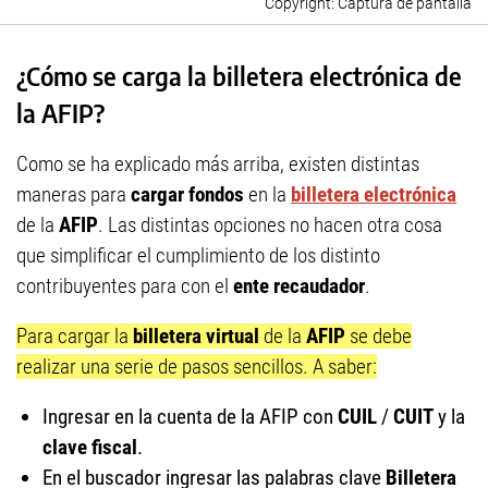
Captura de pantalla
¿Cómo se carga la billetera electrónica de
la AFIP?
Como se ha explicado más arriba, existen distintas
maneras para
cargar fondos
en la
billetera electrónica
de la
AFIP
. Las distintas opciones no hacen otra cosa
que simplificar el cumplimiento de los distinto
contribuyentes para con el
ente recaudador
.
Para cargar la
billetera virtual
de la
AFIP
se debe
realizar una serie de pasos sencillos. A saber:
Ingresar en la cuenta de la AFIP con
CUIL
/
CUIT
y la
clave fiscal
.
En el buscador ingresar las palabras clave
Billetera