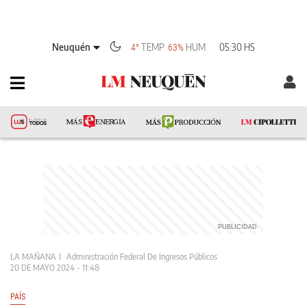
Neuquén
TEMP
HUM
05:30 HS
4°
63%
LA MAÑANA
Administración Federal De Ingresos Públicos
20 DE MAYO 2024 - 11:48
PAÍS