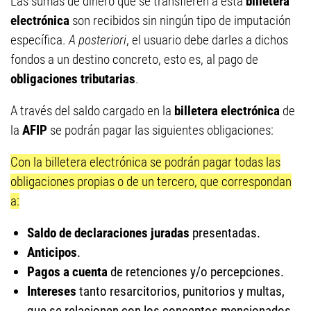
Las sumas de dinero que se transfieren a esta
billetera
electrónica
son recibidos sin ningún tipo de imputación
específica.
A posteriori
, el usuario debe darles a dichos
fondos a un destino concreto, esto es, al pago de
obligaciones tributarias
.
A través del saldo cargado en la
billetera electrónica
de
la
AFIP
se podrán pagar las siguientes obligaciones:
Con la billetera electrónica se podrán pagar todas las
obligaciones propias o de un tercero, que correspondan
a:
Saldo de declaraciones juradas
presentadas.
Anticipos
.
Pagos a cuenta
de retenciones y/o percepciones.
Intereses
tanto resarcitorios, punitorios y multas,
que se relacionen con los conceptos mencionados