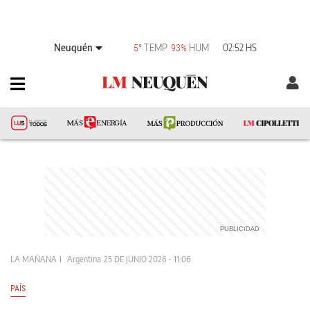
Neuquén
TEMP
HUM
02:52 HS
5°
93%
LA MAÑANA
Argentina
25 DE JUNIO 2026 - 11:06
PAÍS