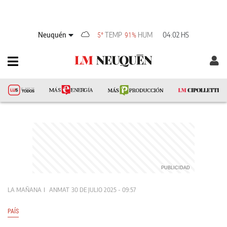
Neuquén
TEMP
HUM
04:02 HS
5°
91%
LA MAÑANA
ANMAT
30 DE JULIO 2025 - 09:57
PAÍS