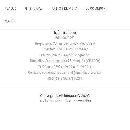
+SALUD
+HISTORIAS
PUNTOS DE VISTA
EL COMEDOR
MAS E
Información
Edición:
6949
Propietario:
Comunicaciones y Medios S.A
Director:
Juan Carlos Schroeder
Editor General:
Ángel Casagrande
Domicilio:
Fotheringham 445, Neuquén (CP 8300)
Teléfono:
(0299) 449 0400 / 449 0410
Contacto comercial:
publicidad@lmneuquen.com.ar
Registro DNA: 97810291
Copyright
LM Neuquen
© 2026,
Todos los derechos reservados