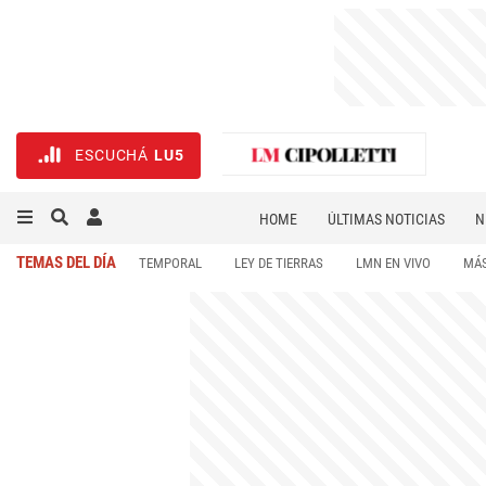
ESCUCHÁ
LU5
HOME
ÚLTIMAS NOTICIAS
N
NECROLÓGICAS
DEPORTES
TEMAS DEL DÍA
TEMPORAL
LEY DE TIERRAS
LMN EN VIVO
MÁS