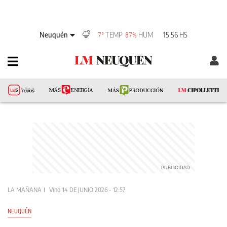
Neuquén
TEMP
HUM
15:56 HS
7°
87%
LA MAÑANA
Vino
14 DE JUNIO 2026 - 12:57
NEUQUÉN