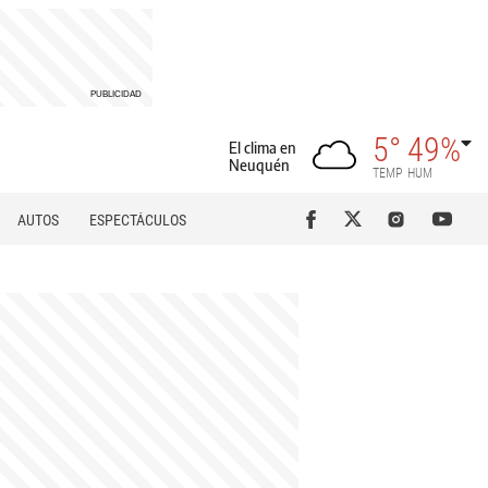
5°
49%
El clima en
Neuquén
TEMP
HUM
AUTOS
ESPECTÁCULOS