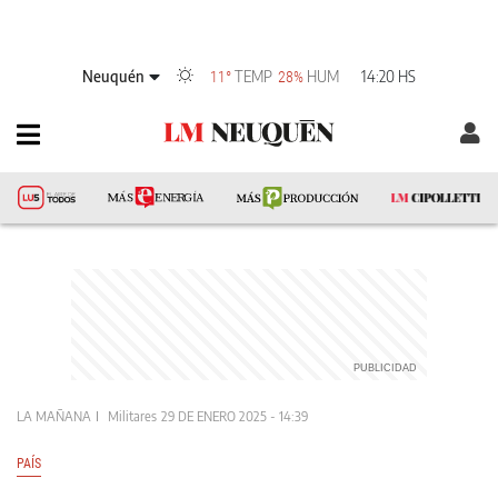
Neuquén
TEMP
HUM
14:20 HS
11°
28%
LA MAÑANA
Militares
29 DE ENERO 2025 - 14:39
PAÍS