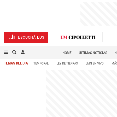
ESCUCHÁ
LU5
HOME
ÚLTIMAS NOTICIAS
N
NECROLÓGICAS
DEPORTES
TEMAS DEL DÍA
TEMPORAL
LEY DE TIERRAS
LMN EN VIVO
MÁS