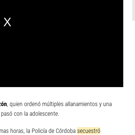
zón
, quien ordenó múltiples allanamientos y una
é pasó con la adolescente.
imas horas, la Policía de Córdoba
secuestró