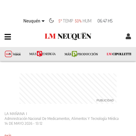
Neuquén
TEMP
HUM
06:47 HS
5°
50%
LA MAÑANA
Administración Nacional De Medicamentos, Alimentos Y Tecnología Médica
14 DE MAYO 2026 - 13:12