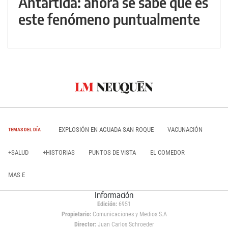
Antártida: ahora se sabe qué es
este fenómeno puntualmente
EXPLOSIÓN EN AGUADA SAN ROQUE
VACUNACIÓN
TEMAS DEL DÍA
+SALUD
+HISTORIAS
PUNTOS DE VISTA
EL COMEDOR
MAS E
Información
Edición:
6951
Propietario:
Comunicaciones y Medios S.A
Director:
Juan Carlos Schroeder