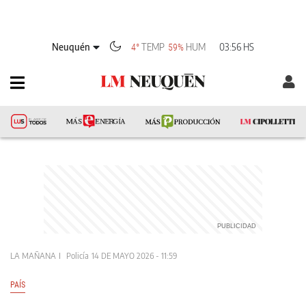
Neuquén
TEMP
HUM
03:56 HS
4°
59%
LA MAÑANA
Policía
14 DE MAYO 2026 - 11:59
PAÍS