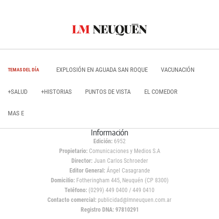
EXPLOSIÓN EN AGUADA SAN ROQUE
VACUNACIÓN
TEMAS DEL DÍA
+SALUD
+HISTORIAS
PUNTOS DE VISTA
EL COMEDOR
MAS E
Información
Edición:
6952
Propietario:
Comunicaciones y Medios S.A
Director:
Juan Carlos Schroeder
Editor General:
Ángel Casagrande
Domicilio:
Fotheringham 445, Neuquén (CP 8300)
Teléfono:
(0299) 449 0400 / 449 0410
Contacto comercial:
publicidad@lmneuquen.com.ar
Registro DNA: 97810291