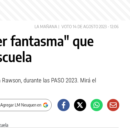
LA MAÑANA
VOTO
14 DE AGOSTO 2023 - 12:06
jer fantasma" que
scuela
n Rawson, durante las PASO 2023. Mirá el
 Agregar LM Neuquen en