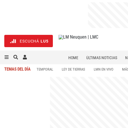
ESCUCHÁ
LU5
HOME
ÚLTIMAS NOTICIAS
N
NECROLÓGICAS
DEPORTES
TEMAS DEL DÍA
TEMPORAL
LEY DE TIERRAS
LMN EN VIVO
MÁS