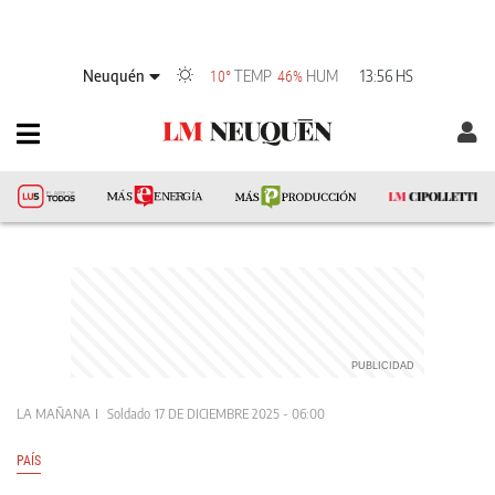
Neuquén
TEMP
HUM
13:56 HS
10°
46%
LA MAÑANA
Soldado
17 DE DICIEMBRE 2025 - 06:00
PAÍS