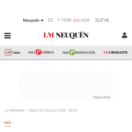
Neuquén
TEMP
HUM
23:27 HS
7°
55%
LA MAÑANA
Miami
02 DE JULIO 2026 - 09:09
PAÍS