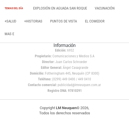
EXPLOSIÓN EN AGUADA SAN ROQUE
VACUNACIÓN
TEMAS DEL DÍA
+SALUD
+HISTORIAS
PUNTOS DE VISTA
EL COMEDOR
MAS E
Información
Edición:
6952
Propietario:
Comunicaciones y Medios S.A
Director:
Juan Carlos Schroeder
Editor General:
Ángel Casagrande
Domicilio:
Fotheringham 445, Neuquén (CP 8300)
Teléfono:
(0299) 449 0400 / 449 0410
Contacto comercial:
publicidad@lmneuquen.com.ar
Registro DNA: 97810291
Copyright
LM Neuquen
© 2026,
Todos los derechos reservados