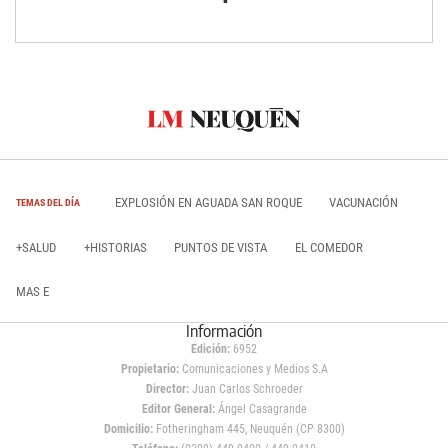
EXPLOSIÓN EN AGUADA SAN ROQUE
VACUNACIÓN
TEMAS DEL DÍA
+SALUD
+HISTORIAS
PUNTOS DE VISTA
EL COMEDOR
MAS E
Información
Edición:
6952
Propietario:
Comunicaciones y Medios S.A
Director:
Juan Carlos Schroeder
Editor General:
Ángel Casagrande
Domicilio:
Fotheringham 445, Neuquén (CP 8300)