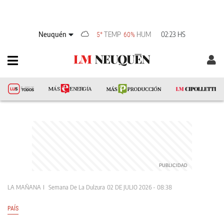
Neuquén
TEMP
HUM
02:23 HS
5°
60%
LA MAÑANA
Semana De La Dulzura
02 DE JULIO 2026 - 08:38
PAÍS