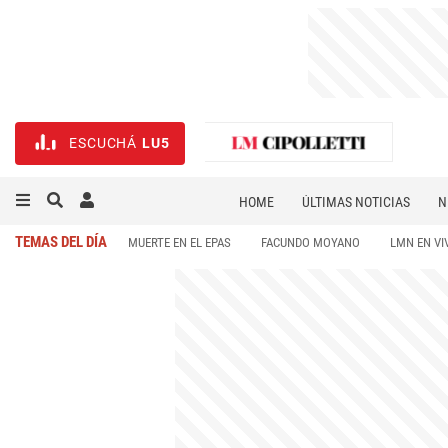
ESCUCHÁ
LU5
HOME
ÚLTIMAS NOTICIAS
N
NECROLÓGICAS
DEPORTES
TEMAS DEL DÍA
MUERTE EN EL EPAS
FACUNDO MOYANO
LMN EN VI