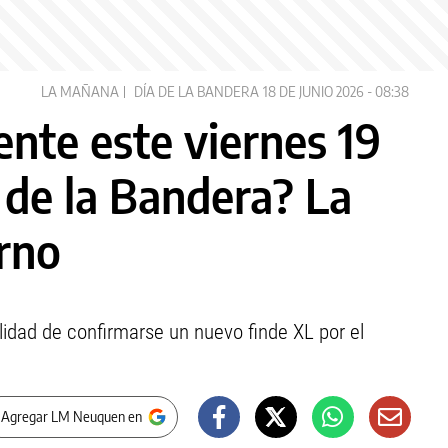
LA MAÑANA
DÍA DE LA BANDERA
18 DE JUNIO 2026 - 08:38
nte este viernes 19
a de la Bandera? La
erno
ilidad de confirmarse un nuevo finde XL por el
 Agregar LM Neuquen en