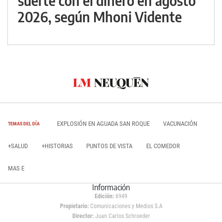
suerte con el dinero en agosto
2026, según Mhoni Vidente
EXPLOSIÓN EN AGUADA SAN ROQUE
VACUNACIÓN
TEMAS DEL DÍA
+SALUD
+HISTORIAS
PUNTOS DE VISTA
EL COMEDOR
MAS E
Información
Edición:
6949
Propietario:
Comunicaciones y Medios S.A
Director:
Juan Carlos Schroeder