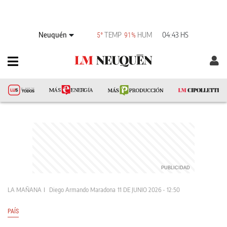
Neuquén
TEMP
HUM
04:43 HS
5°
91%
LA MAÑANA
Diego Armando Maradona
11 DE JUNIO 2026 - 12:50
PAÍS