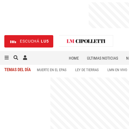
ESCUCHÁ
LU5
HOME
ÚLTIMAS NOTICIAS
N
NECROLÓGICAS
DEPORTES
TEMAS DEL DÍA
MUERTE EN EL EPAS
LEY DE TIERRAS
LMN EN VIVO