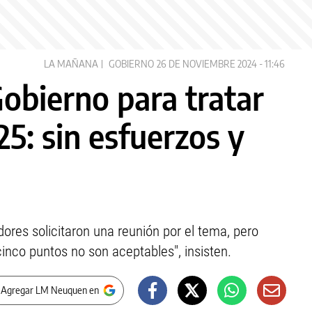
LA MAÑANA
GOBIERNO
26 DE NOVIEMBRE 2024 - 11:46
Gobierno para tratar
5: sin esfuerzos y
res solicitaron una reunión por el tema, pero
nco puntos no son aceptables", insisten.
 Agregar LM Neuquen en