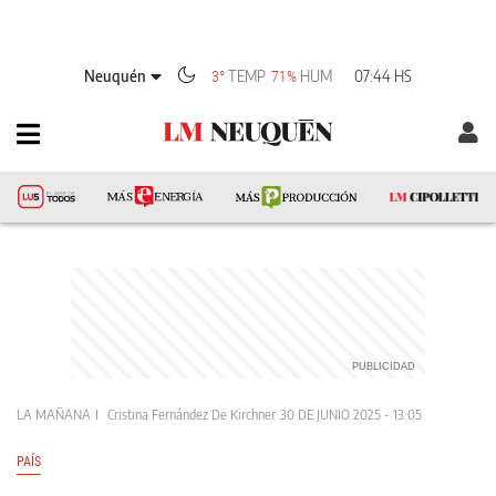
Neuquén
TEMP
HUM
07:44 HS
3°
71%
LA MAÑANA
Cristina Fernández De Kirchner
30 DE JUNIO 2025 - 13:05
PAÍS