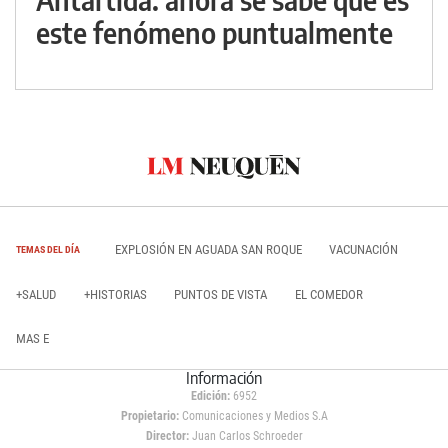
este fenómeno puntualmente
EXPLOSIÓN EN AGUADA SAN ROQUE
VACUNACIÓN
TEMAS DEL DÍA
+SALUD
+HISTORIAS
PUNTOS DE VISTA
EL COMEDOR
MAS E
Información
Edición:
6952
Propietario:
Comunicaciones y Medios S.A
Director:
Juan Carlos Schroeder