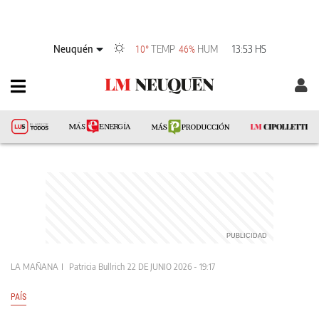
Neuquén
TEMP
HUM
13:53 HS
10°
46%
LA MAÑANA
Patricia Bullrich
22 DE JUNIO 2026 - 19:17
PAÍS