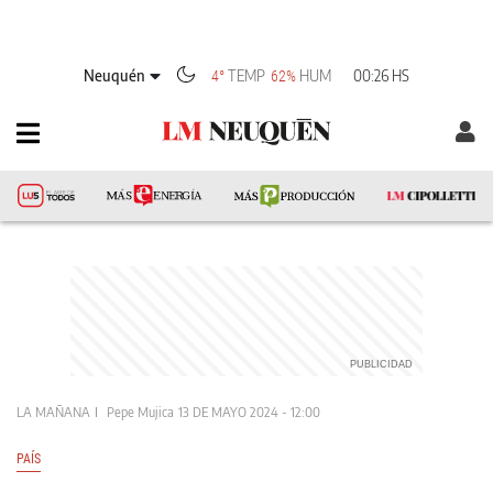
Neuquén
TEMP
HUM
00:26 HS
4°
62%
LA MAÑANA
Pepe Mujica
13 DE MAYO 2024 - 12:00
PAÍS