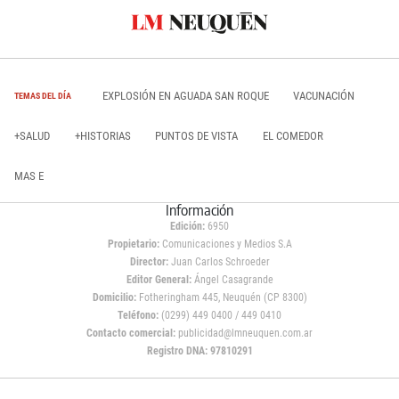
EXPLOSIÓN EN AGUADA SAN ROQUE
VACUNACIÓN
TEMAS DEL DÍA
+SALUD
+HISTORIAS
PUNTOS DE VISTA
EL COMEDOR
MAS E
Información
Edición:
6950
Propietario:
Comunicaciones y Medios S.A
Director:
Juan Carlos Schroeder
Editor General:
Ángel Casagrande
Domicilio:
Fotheringham 445, Neuquén (CP 8300)
Teléfono:
(0299) 449 0400 / 449 0410
Contacto comercial:
publicidad@lmneuquen.com.ar
Registro DNA: 97810291