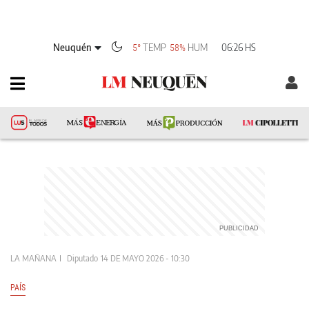
Neuquén
TEMP
HUM
06:26 HS
5°
58%
LA MAÑANA
Diputado
14 DE MAYO 2026 - 10:30
PAÍS