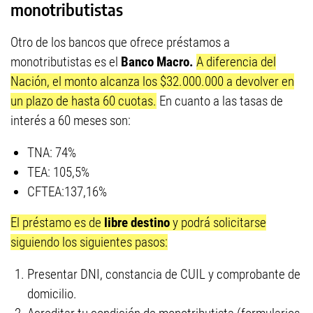
monotributistas
Otro de los bancos que ofrece préstamos a
monotributistas es el
Banco Macro.
A diferencia del
Nación, el monto alcanza los $32.000.000 a devolver en
un plazo de hasta 60 cuotas.
En cuanto a las tasas de
interés a 60 meses son:
TNA: 74%
TEA: 105,5%
CFTEA:137,16%
El préstamo es de
libre destino
y podrá solicitarse
siguiendo los siguientes pasos:
Presentar DNI, constancia de CUIL y comprobante de
domicilio.