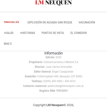
EXPLOSIÓN EN AGUADA SAN ROQUE
VACUNACIÓN
TEMAS DEL DÍA
+SALUD
+HISTORIAS
PUNTOS DE VISTA
EL COMEDOR
MAS E
Información
Edición:
6950
Propietario:
Comunicaciones y Medios S.A
Director:
Juan Carlos Schroeder
Editor General:
Ángel Casagrande
Domicilio:
Fotheringham 445, Neuquén (CP 8300)
Teléfono:
(0299) 449 0400 / 449 0410
Contacto comercial:
publicidad@lmneuquen.com.ar
Registro DNA: 97810291
Copyright
LM Neuquen
© 2026,