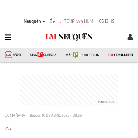
Neuquén
TEMP
HUM
05:13 HS
5°
59%
LA MAÑANA
Bancos
16 DE ABRIL 2025 - 08:39
PAÍS