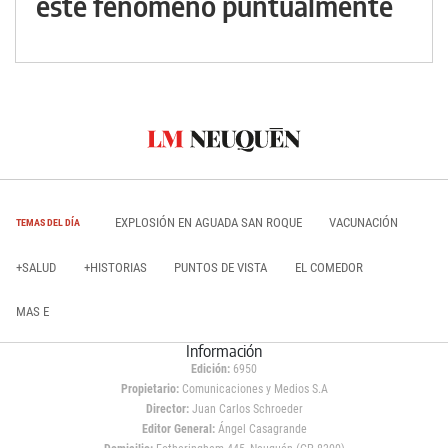
este fenómeno puntualmente
EXPLOSIÓN EN AGUADA SAN ROQUE
VACUNACIÓN
TEMAS DEL DÍA
+SALUD
+HISTORIAS
PUNTOS DE VISTA
EL COMEDOR
MAS E
Información
Edición:
6950
Propietario:
Comunicaciones y Medios S.A
Director:
Juan Carlos Schroeder
Editor General:
Ángel Casagrande