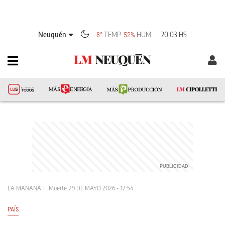
Neuquén
TEMP
HUM
20:03 HS
8°
52%
LA MAÑANA
Muerte
29 DE MAYO 2026 - 12:54
PAÍS