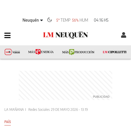
Neuquén
TEMP
HUM
04:16 HS
5°
56%
LA MAÑANA
Redes Sociales
29 DE MAYO 2026 - 13:19
PAÍS