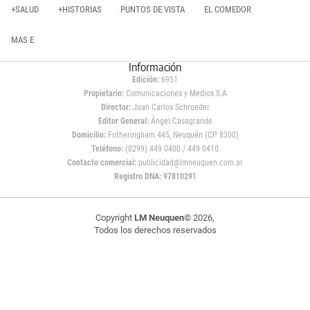
+SALUD
+HISTORIAS
PUNTOS DE VISTA
EL COMEDOR
MAS E
Información
Edición:
6951
Propietario:
Comunicaciones y Medios S.A
Director:
Juan Carlos Schroeder
Editor General:
Ángel Casagrande
Domicilio:
Fotheringham 445, Neuquén (CP 8300)
Teléfono:
(0299) 449 0400 / 449 0410
Contacto comercial:
publicidad@lmneuquen.com.ar
Registro DNA: 97810291
Copyright
LM Neuquen
© 2026,
Todos los derechos reservados