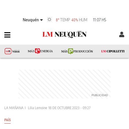
Neuquén
TEMP
HUM
11:07 HS
8°
40%
LA MAÑANA
Lilia Lemoine
18 DE OCTUBRE 2023 - 09:27
PAÍS