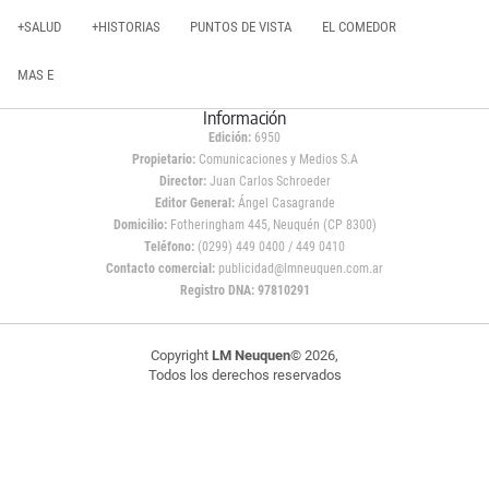
+SALUD
+HISTORIAS
PUNTOS DE VISTA
EL COMEDOR
MAS E
Información
Edición:
6950
Propietario:
Comunicaciones y Medios S.A
Director:
Juan Carlos Schroeder
Editor General:
Ángel Casagrande
Domicilio:
Fotheringham 445, Neuquén (CP 8300)
Teléfono:
(0299) 449 0400 / 449 0410
Contacto comercial:
publicidad@lmneuquen.com.ar
Registro DNA: 97810291
Copyright
LM Neuquen
© 2026,
Todos los derechos reservados