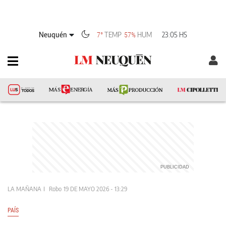
Neuquén
TEMP
HUM
23:05 HS
7°
57%
LA MAÑANA
Robo
19 DE MAYO 2026 - 13:29
PAÍS