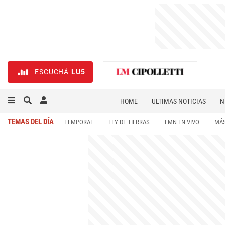
ESCUCHÁ
LU5
HOME
ÚLTIMAS NOTICIAS
N
NECROLÓGICAS
DEPORTES
TEMAS DEL DÍA
TEMPORAL
LEY DE TIERRAS
LMN EN VIVO
MÁS