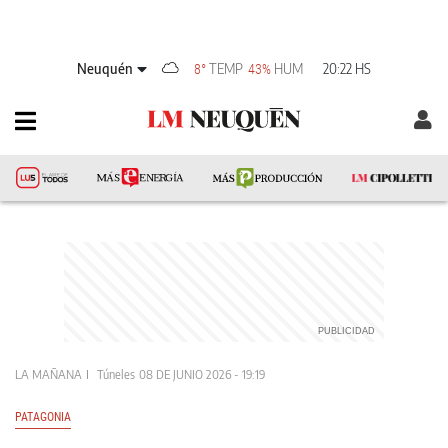
Neuquén
TEMP
HUM
20:22 HS
8°
43%
LA MAÑANA
Túneles
08 DE JUNIO 2026 - 19:19
PATAGONIA