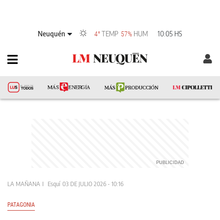
Neuquén
TEMP
HUM
10:05 HS
4°
57%
LA MAÑANA
Esquí
03 DE JULIO 2026 - 10:16
PATAGONIA