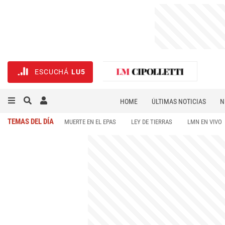
ESCUCHÁ
LU5
HOME
ÚLTIMAS NOTICIAS
N
NECROLÓGICAS
DEPORTES
TEMAS DEL DÍA
MUERTE EN EL EPAS
LEY DE TIERRAS
LMN EN VIVO