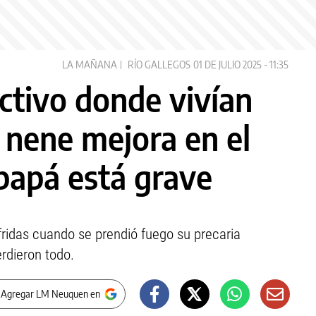
LA MAÑANA
RÍO GALLEGOS
01 DE JULIO 2025 - 11:35
ectivo donde vivían
l nene mejora en el
papá está grave
ridas cuando se prendió fuego su precaria
erdieron todo.
 Agregar LM Neuquen en