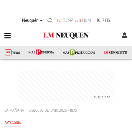
Neuquén
TEMP
HUM
16:17 HS
12°
27%
LA MAÑANA
Chubut
03 DE JUNIO 2026 - 18:15
PATAGONIA