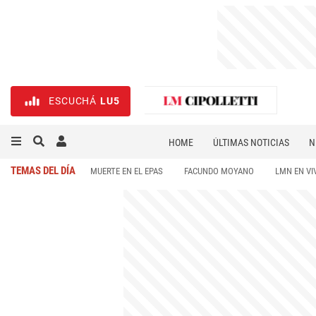
ESCUCHÁ
LU5
HOME
ÚLTIMAS NOTICIAS
N
NECROLÓGICAS
DEPORTES
TEMAS DEL DÍA
MUERTE EN EL EPAS
FACUNDO MOYANO
LMN EN VI