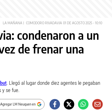
LA MAÑANA
COMODORO RIVADAVIA
01 DE AGOSTO 2025 - 10:10
ia: condenaron a un
vez de frenar una
but
. Llegó al lugar donde diez agentes le pegaban
 y se fue.
 Agregar LM Neuquen en