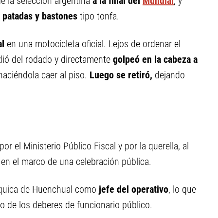
e la selección argentina
a la final del
Mundial
, y
 patadas y bastones
tipo tonfa.
al
en una motocicleta oficial. Lejos de ordenar el
dió del rodado y directamente
golpeó en la cabeza a
aciéndola caer al piso.
Luego se retiró,
dejando
 el Ministerio Público Fiscal y por la querella, al
l en el marco de una celebración pública.
árquica de Huenchual como
jefe del operativo
, lo que
to de los deberes de funcionario público.