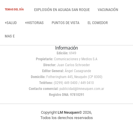
EXPLOSIÓN EN AGUADA SAN ROQUE
VACUNACIÓN
TEMAS DEL DÍA
+SALUD
+HISTORIAS
PUNTOS DE VISTA
EL COMEDOR
MAS E
Información
Edición:
6949
Propietario:
Comunicaciones y Medios S.A
Director:
Juan Carlos Schroeder
Editor General:
Ángel Casagrande
Domicilio:
Fotheringham 445, Neuquén (CP 8300)
Teléfono:
(0299) 449 0400 / 449 0410
Contacto comercial:
publicidad@lmneuquen.com.ar
Registro DNA: 97810291
Copyright
LM Neuquen
© 2026,
Todos los derechos reservados