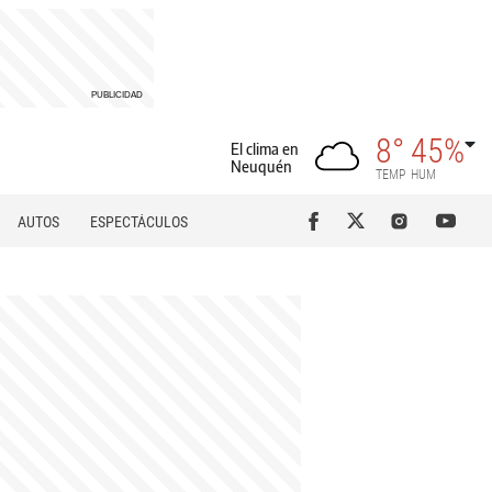
8°
45%
El clima en
Neuquén
TEMP
HUM
AUTOS
ESPECTÁCULOS