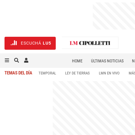
ESCUCHÁ
LU5
HOME
ÚLTIMAS NOTICIAS
N
NECROLÓGICAS
DEPORTES
TEMAS DEL DÍA
TEMPORAL
LEY DE TIERRAS
LMN EN VIVO
MÁS