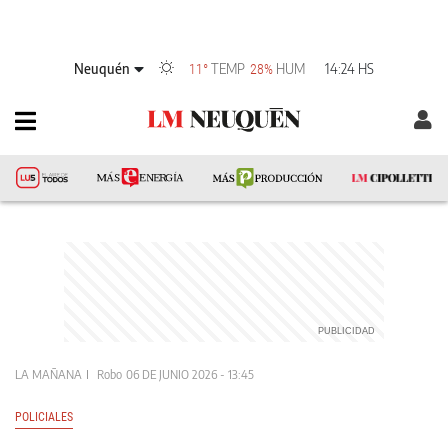
Neuquén
TEMP
HUM
14:24 HS
11°
28%
LA MAÑANA
Robo
06 DE JUNIO 2026 - 13:45
POLICIALES