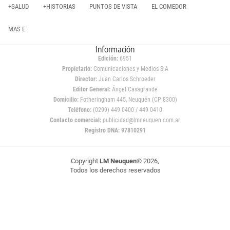
+SALUD
+HISTORIAS
PUNTOS DE VISTA
EL COMEDOR
MAS E
Información
Edición:
6951
Propietario:
Comunicaciones y Medios S.A
Director:
Juan Carlos Schroeder
Editor General:
Ángel Casagrande
Domicilio:
Fotheringham 445, Neuquén (CP 8300)
Teléfono:
(0299) 449 0400 / 449 0410
Contacto comercial:
publicidad@lmneuquen.com.ar
Registro DNA: 97810291
Copyright
LM Neuquen
© 2026,
Todos los derechos reservados