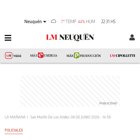
Neuquén
TEMP
HUM
22:31 HS
7°
44%
LA MAÑANA
San Martín De Los Andes
06 DE JUNIO 2026 - 14:56
POLICIALES