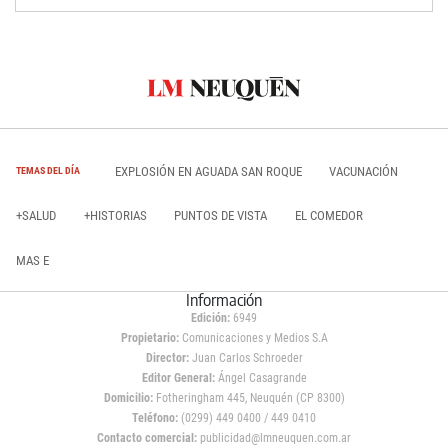
EXPLOSIÓN EN AGUADA SAN ROQUE
VACUNACIÓN
TEMAS DEL DÍA
+SALUD
+HISTORIAS
PUNTOS DE VISTA
EL COMEDOR
MAS E
Información
Edición:
6949
Propietario:
Comunicaciones y Medios S.A
Director:
Juan Carlos Schroeder
Editor General:
Ángel Casagrande
Domicilio:
Fotheringham 445, Neuquén (CP 8300)
Teléfono:
(0299) 449 0400 / 449 0410
Contacto comercial:
publicidad@lmneuquen.com.ar