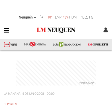
Neuquén
TEMP
HUM
15:23 HS
10°
43%
LA MAÑANA
19 DE JUNIO 2008 - 00:00
DEPORTES