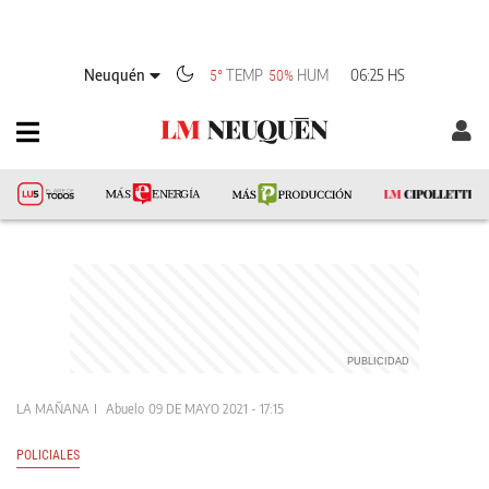
Neuquén
TEMP
HUM
06:25 HS
5°
50%
LA MAÑANA
Abuelo
09 DE MAYO 2021 - 17:15
POLICIALES