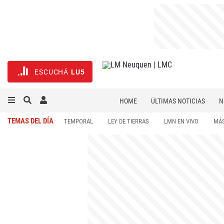
ESCUCHÁ
LU5
HOME
ÚLTIMAS NOTICIAS
N
NECROLÓGICAS
DEPORTES
TEMAS DEL DÍA
TEMPORAL
LEY DE TIERRAS
LMN EN VIVO
MÁS