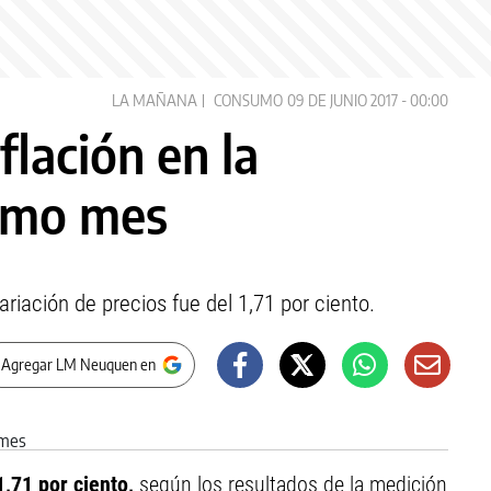
LA MAÑANA
CONSUMO
09 DE JUNIO 2017 - 00:00
flación en la
timo mes
riación de precios fue del 1,71 por ciento.
 Agregar LM Neuquen en
1,71 por ciento,
según los resultados de la medición